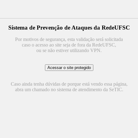
Sistema de Prevenção de Ataques da RedeUFSC
Por motivos de segurança, esta validação será solicitada
caso o acesso ao site seja de fora da RedeUFSC,
ou se não estiver utilizando VPN.
Caso ainda tenha dúvidas de porque está vendo essa página,
abra um chamado no sistema de atendimento da SeTIC.