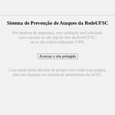
Sistema de Prevenção de Ataques da RedeUFSC
Por motivos de segurança, esta validação será solicitada
caso o acesso ao site seja de fora da RedeUFSC,
ou se não estiver utilizando VPN.
Caso ainda tenha dúvidas de porque está vendo essa página,
abra um chamado no sistema de atendimento da SeTIC.