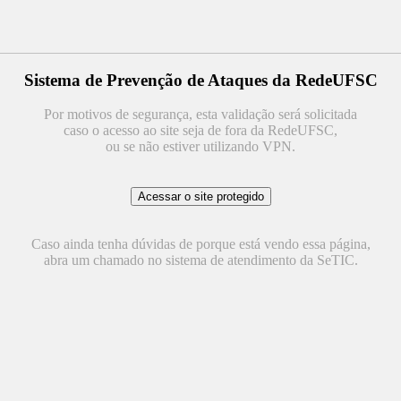
Sistema de Prevenção de Ataques da RedeUFSC
Por motivos de segurança, esta validação será solicitada
caso o acesso ao site seja de fora da RedeUFSC,
ou se não estiver utilizando VPN.
Caso ainda tenha dúvidas de porque está vendo essa página,
abra um chamado no sistema de atendimento da SeTIC.