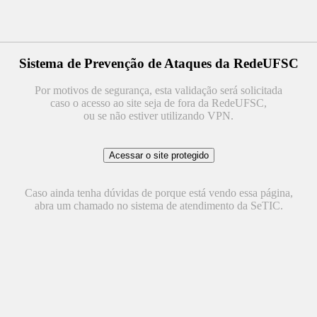
Sistema de Prevenção de Ataques da RedeUFSC
Por motivos de segurança, esta validação será solicitada
caso o acesso ao site seja de fora da RedeUFSC,
ou se não estiver utilizando VPN.
Caso ainda tenha dúvidas de porque está vendo essa página,
abra um chamado no sistema de atendimento da SeTIC.