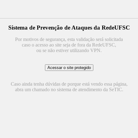
Sistema de Prevenção de Ataques da RedeUFSC
Por motivos de segurança, esta validação será solicitada
caso o acesso ao site seja de fora da RedeUFSC,
ou se não estiver utilizando VPN.
Caso ainda tenha dúvidas de porque está vendo essa página,
abra um chamado no sistema de atendimento da SeTIC.