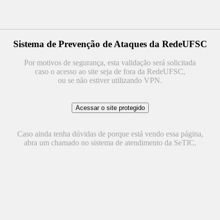
Sistema de Prevenção de Ataques da RedeUFSC
Por motivos de segurança, esta validação será solicitada
caso o acesso ao site seja de fora da RedeUFSC,
ou se não estiver utilizando VPN.
Caso ainda tenha dúvidas de porque está vendo essa página,
abra um chamado no sistema de atendimento da SeTIC.