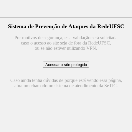
Sistema de Prevenção de Ataques da RedeUFSC
Por motivos de segurança, esta validação será solicitada
caso o acesso ao site seja de fora da RedeUFSC,
ou se não estiver utilizando VPN.
Caso ainda tenha dúvidas de porque está vendo essa página,
abra um chamado no sistema de atendimento da SeTIC.