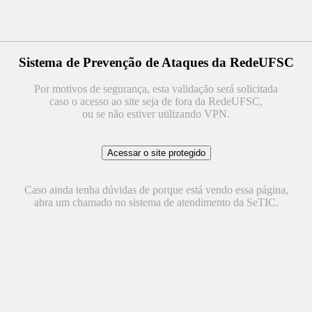
Sistema de Prevenção de Ataques da RedeUFSC
Por motivos de segurança, esta validação será solicitada
caso o acesso ao site seja de fora da RedeUFSC,
ou se não estiver utilizando VPN.
Caso ainda tenha dúvidas de porque está vendo essa página,
abra um chamado no sistema de atendimento da SeTIC.