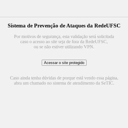
Sistema de Prevenção de Ataques da RedeUFSC
Por motivos de segurança, esta validação será solicitada
caso o acesso ao site seja de fora da RedeUFSC,
ou se não estiver utilizando VPN.
Caso ainda tenha dúvidas de porque está vendo essa página,
abra um chamado no sistema de atendimento da SeTIC.