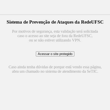
Sistema de Prevenção de Ataques da RedeUFSC
Por motivos de segurança, esta validação será solicitada
caso o acesso ao site seja de fora da RedeUFSC,
ou se não estiver utilizando VPN.
Caso ainda tenha dúvidas de porque está vendo essa página,
abra um chamado no sistema de atendimento da SeTIC.