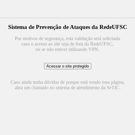
Sistema de Prevenção de Ataques da RedeUFSC
Por motivos de segurança, esta validação será solicitada
caso o acesso ao site seja de fora da RedeUFSC,
ou se não estiver utilizando VPN.
Caso ainda tenha dúvidas de porque está vendo essa página,
abra um chamado no sistema de atendimento da SeTIC.