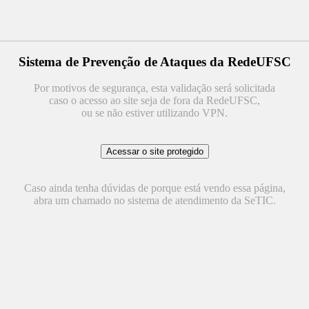
Sistema de Prevenção de Ataques da RedeUFSC
Por motivos de segurança, esta validação será solicitada
caso o acesso ao site seja de fora da RedeUFSC,
ou se não estiver utilizando VPN.
Caso ainda tenha dúvidas de porque está vendo essa página,
abra um chamado no sistema de atendimento da SeTIC.