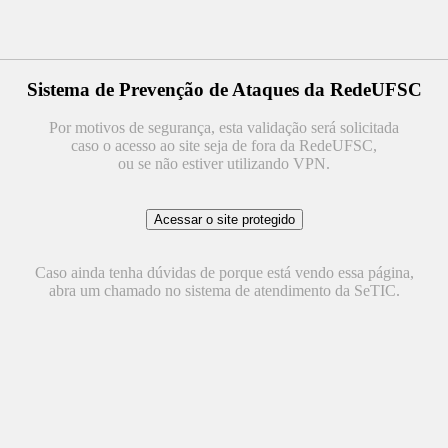
Sistema de Prevenção de Ataques da RedeUFSC
Por motivos de segurança, esta validação será solicitada
caso o acesso ao site seja de fora da RedeUFSC,
ou se não estiver utilizando VPN.
Caso ainda tenha dúvidas de porque está vendo essa página,
abra um chamado no sistema de atendimento da SeTIC.