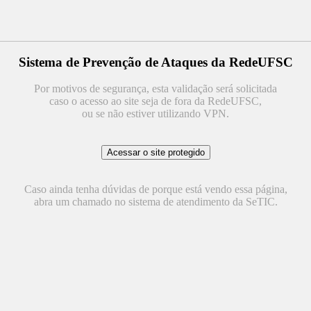
Sistema de Prevenção de Ataques da RedeUFSC
Por motivos de segurança, esta validação será solicitada
caso o acesso ao site seja de fora da RedeUFSC,
ou se não estiver utilizando VPN.
Caso ainda tenha dúvidas de porque está vendo essa página,
abra um chamado no sistema de atendimento da SeTIC.