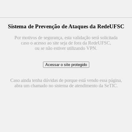
Sistema de Prevenção de Ataques da RedeUFSC
Por motivos de segurança, esta validação será solicitada
caso o acesso ao site seja de fora da RedeUFSC,
ou se não estiver utilizando VPN.
Caso ainda tenha dúvidas de porque está vendo essa página,
abra um chamado no sistema de atendimento da SeTIC.