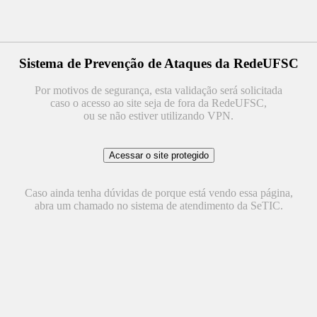
Sistema de Prevenção de Ataques da RedeUFSC
Por motivos de segurança, esta validação será solicitada
caso o acesso ao site seja de fora da RedeUFSC,
ou se não estiver utilizando VPN.
Caso ainda tenha dúvidas de porque está vendo essa página,
abra um chamado no sistema de atendimento da SeTIC.