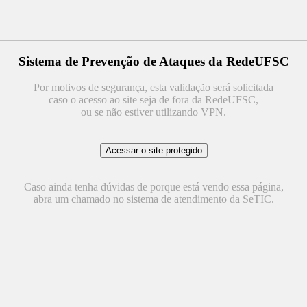
Sistema de Prevenção de Ataques da RedeUFSC
Por motivos de segurança, esta validação será solicitada
caso o acesso ao site seja de fora da RedeUFSC,
ou se não estiver utilizando VPN.
Caso ainda tenha dúvidas de porque está vendo essa página,
abra um chamado no sistema de atendimento da SeTIC.