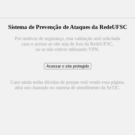
Sistema de Prevenção de Ataques da RedeUFSC
Por motivos de segurança, esta validação será solicitada
caso o acesso ao site seja de fora da RedeUFSC,
ou se não estiver utilizando VPN.
Caso ainda tenha dúvidas de porque está vendo essa página,
abra um chamado no sistema de atendimento da SeTIC.