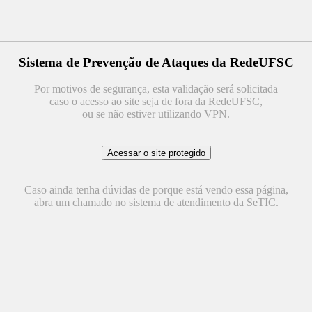
Sistema de Prevenção de Ataques da RedeUFSC
Por motivos de segurança, esta validação será solicitada
caso o acesso ao site seja de fora da RedeUFSC,
ou se não estiver utilizando VPN.
Caso ainda tenha dúvidas de porque está vendo essa página,
abra um chamado no sistema de atendimento da SeTIC.