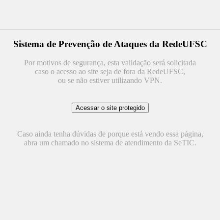
Sistema de Prevenção de Ataques da RedeUFSC
Por motivos de segurança, esta validação será solicitada
caso o acesso ao site seja de fora da RedeUFSC,
ou se não estiver utilizando VPN.
Caso ainda tenha dúvidas de porque está vendo essa página,
abra um chamado no sistema de atendimento da SeTIC.