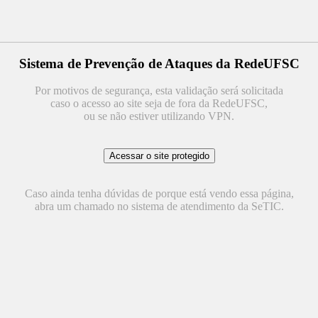
Sistema de Prevenção de Ataques da RedeUFSC
Por motivos de segurança, esta validação será solicitada
caso o acesso ao site seja de fora da RedeUFSC,
ou se não estiver utilizando VPN.
Caso ainda tenha dúvidas de porque está vendo essa página,
abra um chamado no sistema de atendimento da SeTIC.