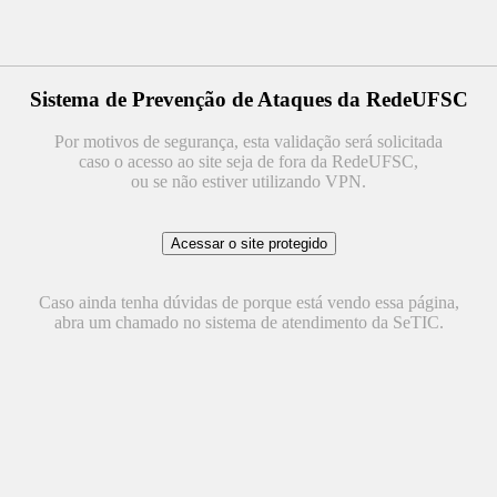
Sistema de Prevenção de Ataques da RedeUFSC
Por motivos de segurança, esta validação será solicitada
caso o acesso ao site seja de fora da RedeUFSC,
ou se não estiver utilizando VPN.
Caso ainda tenha dúvidas de porque está vendo essa página,
abra um chamado no sistema de atendimento da SeTIC.