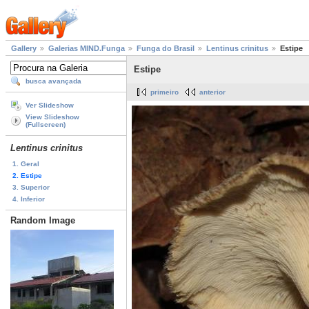
Gallery
Galerias MIND.Funga
Funga do Brasil
Lentinus crinitus
Estipe
Estipe
busca avançada
primeiro
anterior
Ver Slideshow
View Slideshow
(Fullscreen)
Lentinus crinitus
1. Geral
2. Estipe
3. Superior
4. Inferior
Random Image