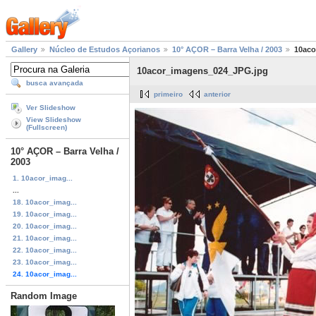
Gallery
Núcleo de Estudos Açorianos
10° AÇOR – Barra Velha / 2003
10aco
10acor_imagens_024_JPG.jpg
busca avançada
primeiro
anterior
Ver Slideshow
View Slideshow
(Fullscreen)
10° AÇOR – Barra Velha /
2003
1. 10acor_imag...
...
18. 10acor_imag...
19. 10acor_imag...
20. 10acor_imag...
21. 10acor_imag...
22. 10acor_imag...
23. 10acor_imag...
24. 10acor_imag...
Random Image