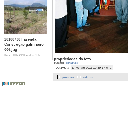
20100730 Fazenda
Construção galinheiro
006.jpg
Data: 30-07-2010
Visitas: 1655
propriedades da foto
sumário
detalhes
Data/Hora
ter 05 abr 2011 10:39:17 UTC
primeiro
anterior