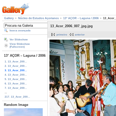
Gallery
Núcleo de Estudos Açorianos
13° AÇOR – Laguna / 2006
13_Acor_
13_Acor_2006_007_jpg.jpg
busca avançada
primeiro
anterior
Ver Slideshow
View Slideshow
(Fullscreen)
13° AÇOR – Laguna / 2006
1. 13_Acor_200...
2. 13_Acor_200...
3. 13_Acor_200...
4. 13_Acor_200...
5. 13_Acor_200...
6. 13_Acor_200...
7. 13_Acor_200...
...
217. 13_Acor_200...
Random Image