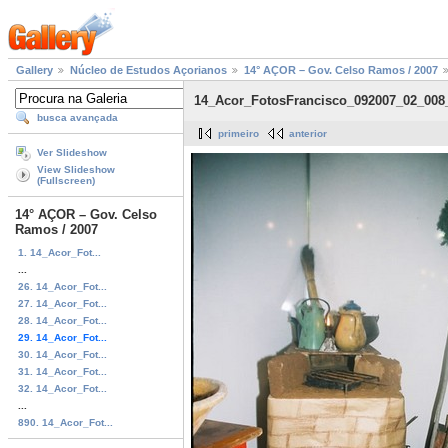
Gallery
Núcleo de Estudos Açorianos
14° AÇOR – Gov. Celso Ramos / 2007
14_Acor_FotosFrancisco_092007_02_008
busca avançada
primeiro
anterior
Ver Slideshow
View Slideshow
(Fullscreen)
14° AÇOR – Gov. Celso
Ramos / 2007
1. 14_Acor_Fot...
...
26. 14_Acor_Fot...
27. 14_Acor_Fot...
28. 14_Acor_Fot...
29. 14_Acor_Fot...
30. 14_Acor_Fot...
31. 14_Acor_Fot...
32. 14_Acor_Fot...
...
890. 14_Acor_Fot...