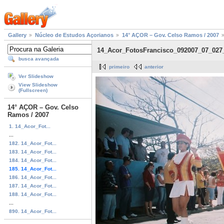
Gallery
Núcleo de Estudos Açorianos
14° AÇOR – Gov. Celso Ramos / 2007
14_Acor_FotosFrancisco_092007_07_027
busca avançada
primeiro
anterior
Ver Slideshow
View Slideshow
(Fullscreen)
14° AÇOR – Gov. Celso
Ramos / 2007
1. 14_Acor_Fot...
...
182. 14_Acor_Fot...
183. 14_Acor_Fot...
184. 14_Acor_Fot...
185. 14_Acor_Fot...
186. 14_Acor_Fot...
187. 14_Acor_Fot...
188. 14_Acor_Fot...
...
890. 14_Acor_Fot...