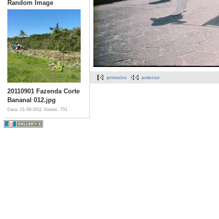
Random Image
primeiro
anterior
20110901 Fazenda Corte
Bananal 012.jpg
Data: 01-09-2011
Visitas: 751