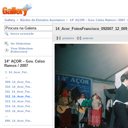
Gallery
Núcleo de Estudos Açorianos
14° AÇOR – Gov. Celso Ramos / 2007
14_Acor_FotosFrancisco_092007_12_009
busca avançada
primeiro
anterior
Ver Slideshow
View Slideshow
(Fullscreen)
14° AÇOR – Gov. Celso
Ramos / 2007
1. 14_Acor_Fot...
...
309. 14_Acor_Fot...
310. 14_Acor_Fot...
311. 14_Acor_Fot...
312. 14_Acor_Fot...
313. 14_Acor_Fot...
314. 14_Acor_Fot...
315. 14_Acor_Fot...
...
890. 14_Acor_Fot...