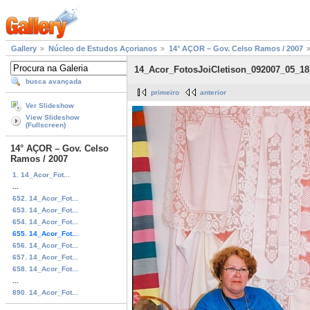
Gallery
Núcleo de Estudos Açorianos
14° AÇOR – Gov. Celso Ramos / 2007
14_Acor_FotosJoiCletison_092007_05_1
busca avançada
primeiro
anterior
Ver Slideshow
View Slideshow
(Fullscreen)
14° AÇOR – Gov. Celso
Ramos / 2007
1. 14_Acor_Fot...
...
652. 14_Acor_Fot...
653. 14_Acor_Fot...
654. 14_Acor_Fot...
655. 14_Acor_Fot...
656. 14_Acor_Fot...
657. 14_Acor_Fot...
658. 14_Acor_Fot...
...
890. 14_Acor_Fot...