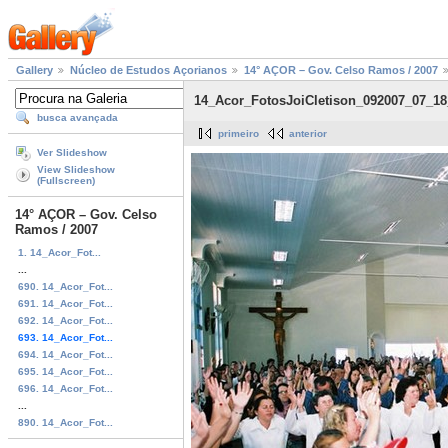
Gallery
Núcleo de Estudos Açorianos
14° AÇOR – Gov. Celso Ramos / 2007
14_Acor_FotosJoiCletison_092007_07_1
busca avançada
primeiro
anterior
Ver Slideshow
View Slideshow
(Fullscreen)
14° AÇOR – Gov. Celso
Ramos / 2007
1. 14_Acor_Fot...
...
690. 14_Acor_Fot...
691. 14_Acor_Fot...
692. 14_Acor_Fot...
693. 14_Acor_Fot...
694. 14_Acor_Fot...
695. 14_Acor_Fot...
696. 14_Acor_Fot...
...
890. 14_Acor_Fot...