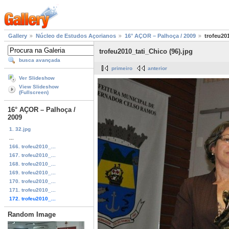
Gallery
Núcleo de Estudos Açorianos
16° AÇOR – Palhoça / 2009
trofeu201
trofeu2010_tati_Chico (96).jpg
busca avançada
primeiro
anterior
Ver Slideshow
View Slideshow
(Fullscreen)
16° AÇOR – Palhoça /
2009
1. 32.jpg
...
166. trofeu2010_...
167. trofeu2010_...
168. trofeu2010_...
169. trofeu2010_...
170. trofeu2010_...
171. trofeu2010_...
172. trofeu2010_...
Random Image