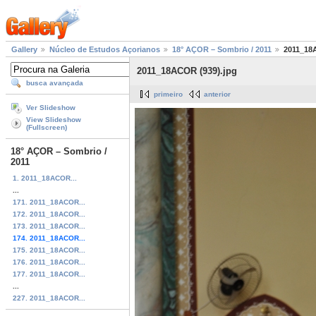
Gallery
Núcleo de Estudos Açorianos
18° AÇOR – Sombrio / 2011
2011_18
2011_18ACOR (939).jpg
busca avançada
primeiro
anterior
Ver Slideshow
View Slideshow
(Fullscreen)
18° AÇOR – Sombrio /
2011
1. 2011_18ACOR...
...
171. 2011_18ACOR...
172. 2011_18ACOR...
173. 2011_18ACOR...
174. 2011_18ACOR...
175. 2011_18ACOR...
176. 2011_18ACOR...
177. 2011_18ACOR...
...
227. 2011_18ACOR...