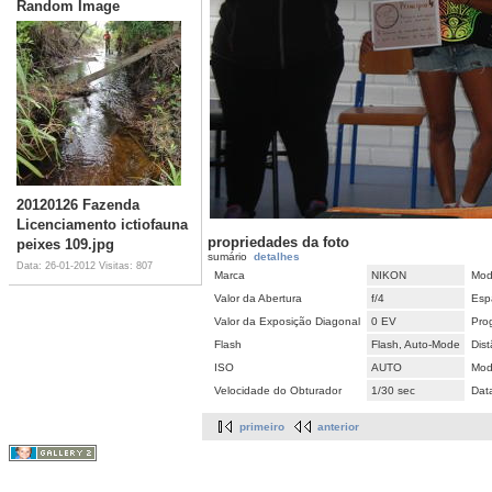
Random Image
20120126 Fazenda
Licenciamento ictiofauna
propriedades da foto
peixes 109.jpg
sumário
detalhes
Data: 26-01-2012
Visitas: 807
Marca
NIKON
Mod
Valor da Abertura
f/4
Esp
Valor da Exposição Diagonal
0 EV
Pro
Flash
Flash, Auto-Mode
Dist
ISO
AUTO
Mod
Velocidade do Obturador
1/30 sec
Dat
primeiro
anterior