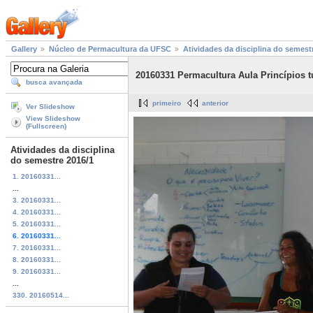
Gallery
Núcleo de Permacultura da UFSC
Atividades da disciplina do semest
20160331 Permacultura Aula Princípios t
busca avançada
primeiro
anterior
Ver Slideshow
View Slideshow
(Fullscreen)
Atividades da disciplina
do semestre 2016/1
1. 20160331...
...
3. 20160331...
4. 20160331...
5. 20160331...
6. 20160331...
7. 20160331...
8. 20160331...
9. 20160331...
...
330. 20160514...