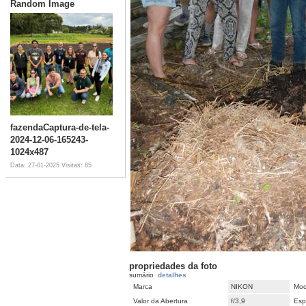
Random Image
fazendaCaptura-de-tela-
2024-12-06-165243-
1024x487
Data: 27-01-2025
Visitas: 85
propriedades da foto
sumário
detalhes
Marca
NIKON
Mod
Valor da Abertura
f/3,9
Esp