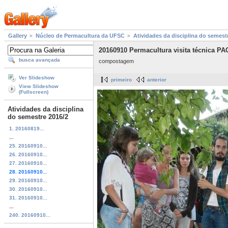
Gallery
Núcleo de Permacultura da UFSC
Atividades da disciplina do semest
20160910 Permacultura visita técnica PA
busca avançada
compostagem
Ver Slideshow
primeiro
anterior
View Slideshow
(Fullscreen)
Atividades da disciplina
do semestre 2016/2
1. 20160819...
...
25. 20160910...
26. 20160910...
27. 20160910...
28. 20160910...
29. 20160910...
30. 20160910...
31. 20160910...
...
240. 20160910...