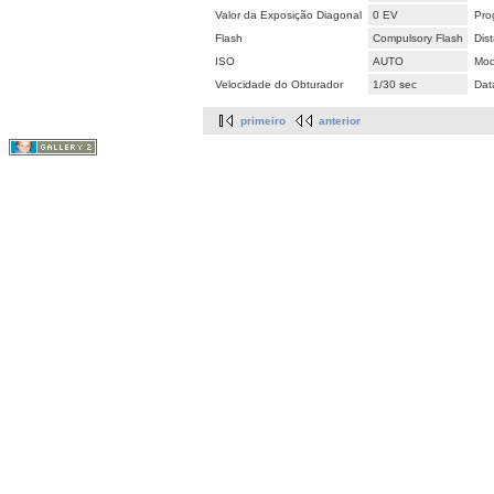
Valor da Exposição Diagonal
0 EV
Pro
Flash
Compulsory Flash
Dis
ISO
AUTO
Mod
Velocidade do Obturador
1/30 sec
Dat
primeiro
anterior