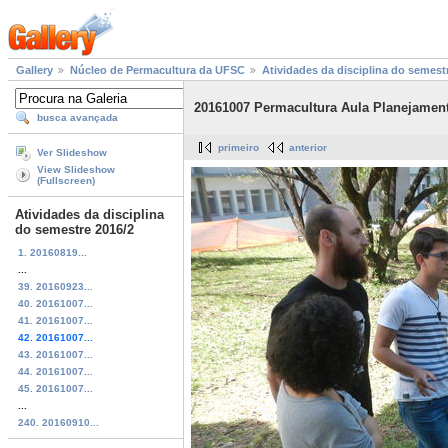
Gallery
Núcleo de Permacultura da UFSC
Atividades da disciplina do semest
20161007 Permacultura Aula Planejament
busca avançada
primeiro
anterior
Ver Slideshow
View Slideshow
(Fullscreen)
Atividades da disciplina
do semestre 2016/2
1. 20160819...
...
39. 20160923...
40. 20161007...
41. 20161007...
42. 20161007...
43. 20161007...
44. 20161007...
45. 20161007...
...
240. 20160910...