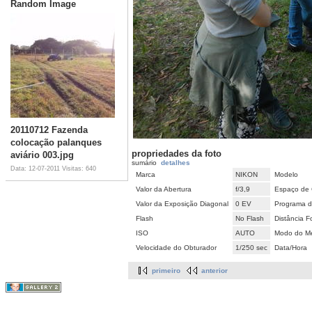
Random Image
20110712 Fazenda
colocação palanques
propriedades da foto
aviário 003.jpg
sumário
detalhes
Data: 12-07-2011
Visitas: 640
Marca
NIKON
Modelo
Valor da Abertura
f/3,9
Espaço de 
Valor da Exposição Diagonal
0 EV
Programa d
Flash
No Flash
Distância F
ISO
AUTO
Modo do Me
Velocidade do Obturador
1/250 sec
Data/Hora
primeiro
anterior