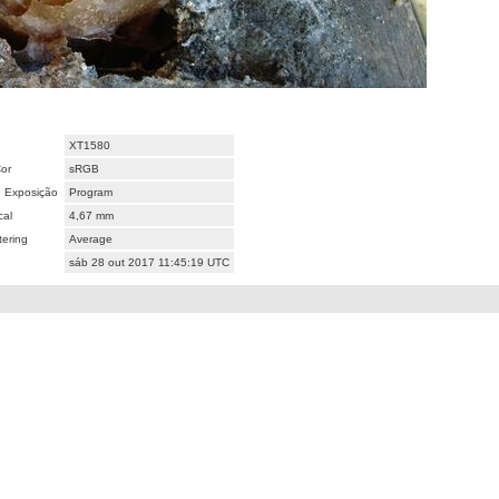
XT1580
or
sRGB
 Exposição
Program
cal
4,67 mm
ering
Average
sáb 28 out 2017 11:45:19 UTC