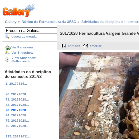
Gallery
Núcleo de Permacultura da UFSC
Atividades da disciplina do semest
20171028 Permacultura Vargem Grande Vis
busca avançada
primeiro
anterior
Ver Panorama
Ver Slideshow
View Slideshow
(Fullscreen)
Atividades da disciplina
do semestre 2017/2
1. 20170815...
...
70. 20171028...
71. 20171028...
72. 20171028...
73. 20171028...
74. 20171028...
75. 20171028...
76. 20171028...
...
135. 20171031...