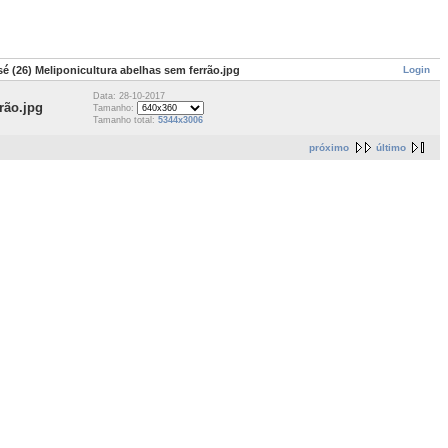
Login
é (26) Meliponicultura abelhas sem ferrão.jpg
Data: 28-10-2017
rão.jpg
Tamanho:
Tamanho total:
5344x3006
próximo
último