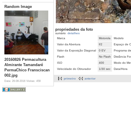
Random Image
propriedades da foto
sumário
detalhes
Marca
Motorola
Modelo
Valor da Abertura
f/2
Espaço de C
Valor da Exposição Diagonal
0 EV
Programa de
Flash
No Flash
Distância Fo
20160826 Permacultura
ISO
400
Modo do Met
Almirante Tamandaré
Velocidade do Obturador
1/30 sec
Data/Hora
PermaChico Fransciscan
002.jpg
primeiro
anterior
Data: 26-08-2016
Visitas: 458