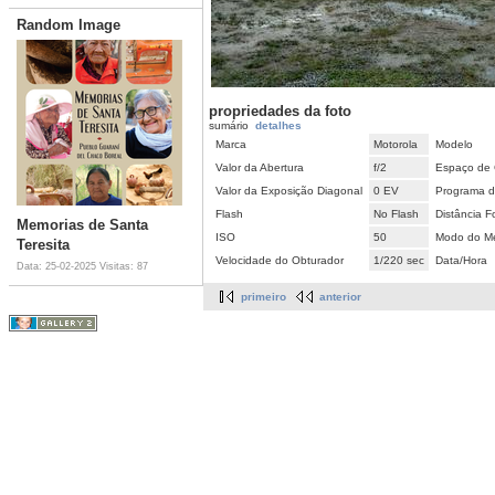
Random Image
propriedades da foto
sumário
detalhes
Marca
Motorola
Modelo
Valor da Abertura
f/2
Espaço de 
Valor da Exposição Diagonal
0 EV
Programa d
Flash
No Flash
Distância F
Memorias de Santa
ISO
50
Modo do Me
Teresita
Velocidade do Obturador
1/220 sec
Data/Hora
Data: 25-02-2025
Visitas: 87
primeiro
anterior