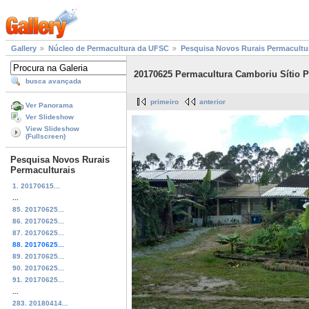
Gallery
Núcleo de Permacultura da UFSC
Pesquisa Novos Rurais Permacultu
20170625 Permacultura Camboriu Sítio P
busca avançada
primeiro
anterior
Ver Panorama
Ver Slideshow
View Slideshow
(Fullscreen)
Pesquisa Novos Rurais
Permaculturais
1. 20170615...
...
85. 20170625...
86. 20170625...
87. 20170625...
88. 20170625...
89. 20170625...
90. 20170625...
91. 20170625...
...
283. 20180414...