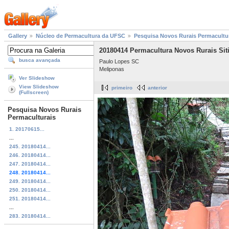
Gallery
Núcleo de Permacultura da UFSC
Pesquisa Novos Rurais Permacultu
20180414 Permacultura Novos Rurais Siti
busca avançada
Paulo Lopes SC
Meliponas
Ver Slideshow
View Slideshow
primeiro
anterior
(Fullscreen)
Pesquisa Novos Rurais
Permaculturais
1. 20170615...
...
245. 20180414...
246. 20180414...
247. 20180414...
248. 20180414...
249. 20180414...
250. 20180414...
251. 20180414...
...
283. 20180414...