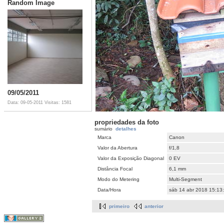
Random Image
09/05/2011
Data: 09-05-2011
Visitas: 1581
propriedades da foto
sumário
detalhes
Marca
Canon
Valor da Abertura
f/1,8
Valor da Exposição Diagonal
0 EV
Distância Focal
6,1 mm
Modo do Metering
Multi-Segment
Data/Hora
sáb 14 abr 2018 15:13
primeiro
anterior