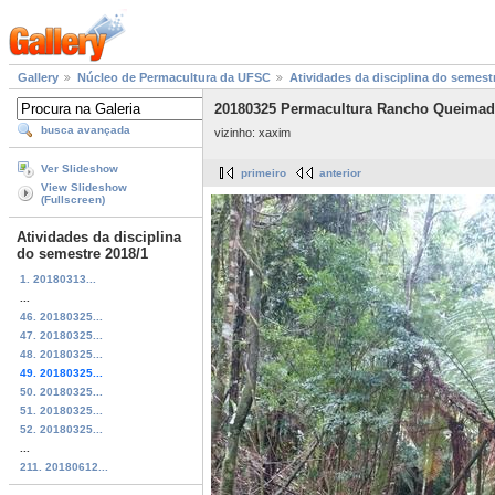
Gallery
Núcleo de Permacultura da UFSC
Atividades da disciplina do semest
20180325 Permacultura Rancho Queimado
busca avançada
vizinho: xaxim
Ver Slideshow
primeiro
anterior
View Slideshow
(Fullscreen)
Atividades da disciplina
do semestre 2018/1
1. 20180313...
...
46. 20180325...
47. 20180325...
48. 20180325...
49. 20180325...
50. 20180325...
51. 20180325...
52. 20180325...
...
211. 20180612...