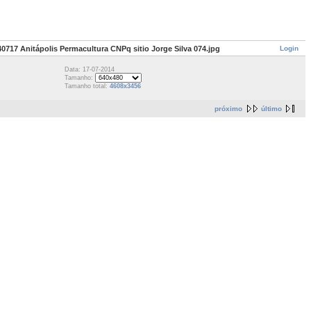
Login
0717 Anitápolis Permacultura CNPq sitio Jorge Silva 074.jpg
Data: 17-07-2014
Tamanho:
Tamanho total:
4608x3456
próximo
último