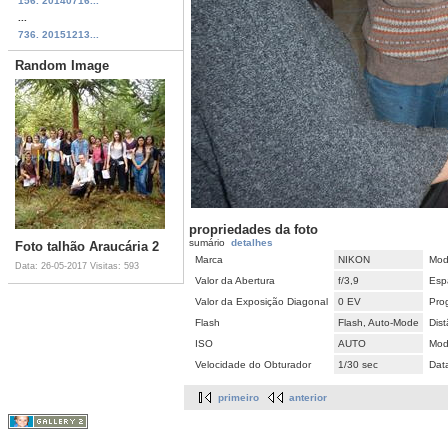
156. 20140716...
...
736. 20151213...
Random Image
propriedades da foto
sumário
detalhes
Foto talhão Araucária 2
Marca
NIKON
Mod
Data: 26-05-2017
Visitas: 593
Valor da Abertura
f/3,9
Esp
Valor da Exposição Diagonal
0 EV
Pro
Flash
Flash, Auto-Mode
Dist
ISO
AUTO
Mod
Velocidade do Obturador
1/30 sec
Dat
primeiro
anterior