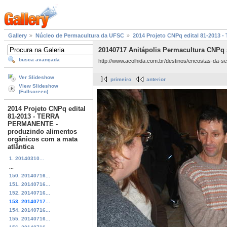
Gallery
Núcleo de Permacultura da UFSC
2014 Projeto CNPq edital 81-2013
20140717 Anitápolis Permacultura CNPq s
busca avançada
http://www.acolhida.com.br/destinos/encostas-da-ser
Ver Slideshow
primeiro
anterior
View Slideshow
(Fullscreen)
2014 Projeto CNPq edital
81-2013 - TERRA
PERMANENTE -
produzindo alimentos
orgânicos com a mata
atlântica
1. 20140310...
...
150. 20140716...
151. 20140716...
152. 20140716...
153. 20140717...
154. 20140716...
155. 20140716...