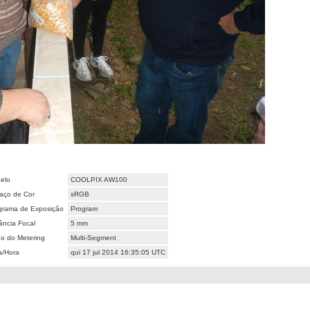
elo
COOLPIX AW100
aço de Cor
sRGB
grama de Exposição
Program
ância Focal
5 mm
o do Metering
Multi-Segment
a/Hora
qui 17 jul 2014 16:35:05 UTC