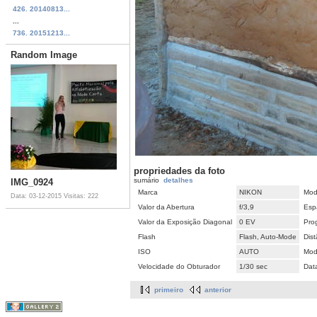
426. 20140813...
...
736. 20151213...
Random Image
propriedades da foto
sumário
detalhes
IMG_0924
Marca
NIKON
Mod
Data: 03-12-2015
Visitas: 222
Valor da Abertura
f/3,9
Esp
Valor da Exposição Diagonal
0 EV
Pro
Flash
Flash, Auto-Mode
Dist
ISO
AUTO
Mod
Velocidade do Obturador
1/30 sec
Dat
primeiro
anterior