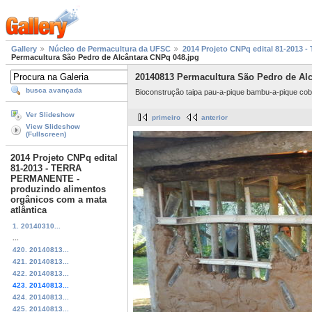
Gallery
Núcleo de Permacultura da UFSC
2014 Projeto CNPq edital 81-2013
Permacultura São Pedro de Alcântara CNPq 048.jpg
20140813 Permacultura São Pedro de Alc
busca avançada
Bioconstrução taipa pau-a-pique bambu-a-pique cob
Ver Slideshow
primeiro
anterior
View Slideshow
(Fullscreen)
2014 Projeto CNPq edital
81-2013 - TERRA
PERMANENTE -
produzindo alimentos
orgânicos com a mata
atlântica
1. 20140310...
...
420. 20140813...
421. 20140813...
422. 20140813...
423. 20140813...
424. 20140813...
425. 20140813...