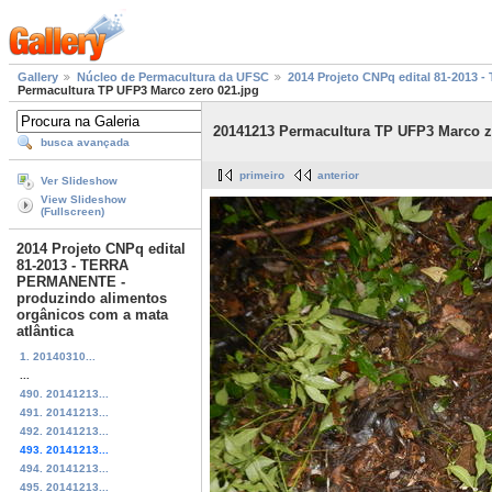
Gallery
Núcleo de Permacultura da UFSC
2014 Projeto CNPq edital 81-2013
Permacultura TP UFP3 Marco zero 021.jpg
20141213 Permacultura TP UFP3 Marco z
busca avançada
primeiro
anterior
Ver Slideshow
View Slideshow
(Fullscreen)
2014 Projeto CNPq edital
81-2013 - TERRA
PERMANENTE -
produzindo alimentos
orgânicos com a mata
atlântica
1. 20140310...
...
490. 20141213...
491. 20141213...
492. 20141213...
493. 20141213...
494. 20141213...
495. 20141213...