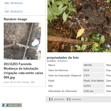
496. 20141213...
...
736. 20151213...
Random Image
propriedades da foto
sumário
detalhes
20131203 Fazenda
Marca
NIKON
Mod
Mudança da tubulação
Valor da Abertura
f/3,9
Esp
irrigação cata-vento caixa
Valor da Exposição Diagonal
0 EV
Pro
004.jpg
Flash
Flash, Auto-Mode
Dist
Data: 03-12-2013
Visitas: 569
ISO
AUTO
Mod
Velocidade do Obturador
1/30 sec
Dat
primeiro
anterior