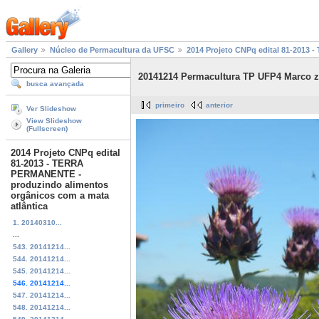
Gallery
Núcleo de Permacultura da UFSC
2014 Projeto CNPq edital 81-2013
20141214 Permacultura TP UFP4 Marco z
busca avançada
primeiro
anterior
Ver Slideshow
View Slideshow
(Fullscreen)
2014 Projeto CNPq edital
81-2013 - TERRA
PERMANENTE -
produzindo alimentos
orgânicos com a mata
atlântica
1. 20140310...
...
543. 20141214...
544. 20141214...
545. 20141214...
546. 20141214...
547. 20141214...
548. 20141214...