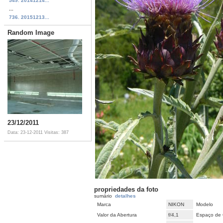
549. 20141214...
...
736. 20151213...
Random Image
23/12/2011
Data: 23-12-2011
Visitas: 387
propriedades da foto
sumário
detalhes
Marca
NIKON
Modelo
Valor da Abertura
f/4,1
Espaço de 