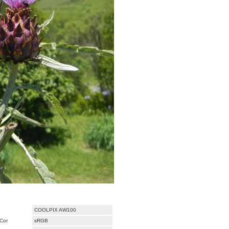
COOLPIX AW100
Cor
sRGB