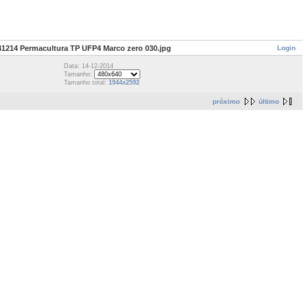
Login
41214 Permacultura TP UFP4 Marco zero 030.jpg
Data: 14-12-2014
Tamanho:
Tamanho total:
1944x2592
próximo
último