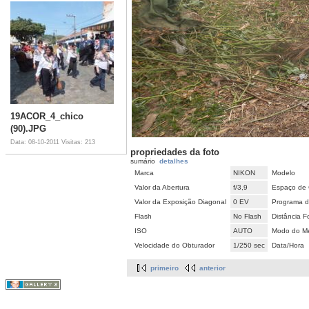
19ACOR_4_chico
(90).JPG
Data: 08-10-2011
Visitas: 213
propriedades da foto
sumário
detalhes
Marca
NIKON
Modelo
Valor da Abertura
f/3,9
Espaço de 
Valor da Exposição Diagonal
0 EV
Programa d
Flash
No Flash
Distância F
ISO
AUTO
Modo do Me
Velocidade do Obturador
1/250 sec
Data/Hora
primeiro
anterior