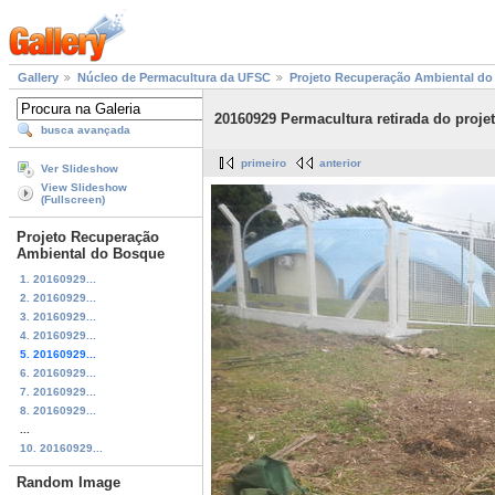
Gallery
Núcleo de Permacultura da UFSC
Projeto Recuperação Ambiental d
20160929 Permacultura retirada do proje
busca avançada
primeiro
anterior
Ver Slideshow
View Slideshow
(Fullscreen)
Projeto Recuperação
Ambiental do Bosque
1. 20160929...
2. 20160929...
3. 20160929...
4. 20160929...
5. 20160929...
6. 20160929...
7. 20160929...
8. 20160929...
...
10. 20160929...
Random Image