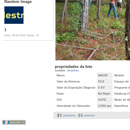
Random Image
1
Data: 30-04-2026
Visitas: 15
propriedades da foto
sumário
detalhes
Marca
NIKON
Modelo
Valor da Abertura
f/3,9
Espaço de 
Valor da Exposição Diagonal
0 EV
Programa d
Flash
No Flash
Distância F
ISO
AUTO
Modo do Me
Velocidade do Obturador
1/250 sec
Data/Hora
primeiro
anterior