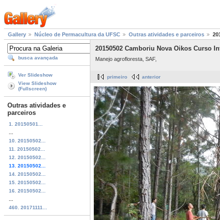
Gallery
Núcleo de Permacultura da UFSC
Outras atividades e parceiros
20
20150502 Camboriu Nova Oikos Curso In
busca avançada
Manejo agrofloresta, SAF,
Ver Slideshow
primeiro
anterior
View Slideshow
(Fullscreen)
Outras atividades e
parceiros
1. 20150501...
...
10. 20150502...
11. 20150502...
12. 20150502...
13. 20150502...
14. 20150502...
15. 20150502...
16. 20150502...
...
460. 20171111...