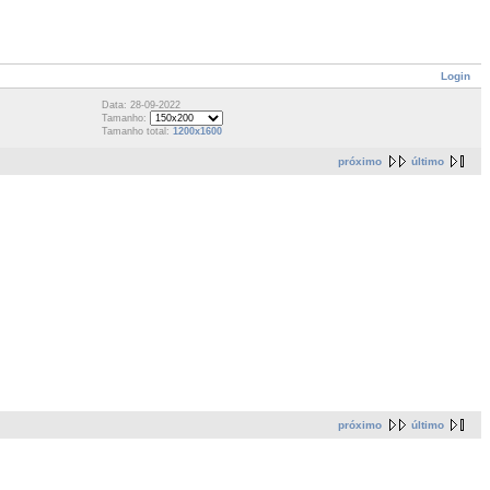
Login
Data: 28-09-2022
Tamanho:
Tamanho total:
1200x1600
próximo
último
próximo
último