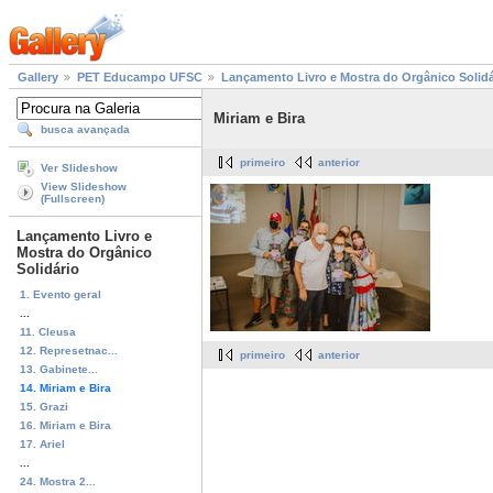
Gallery
PET Educampo UFSC
Lançamento Livro e Mostra do Orgânico Solidá
Miriam e Bira
busca avançada
primeiro
anterior
Ver Slideshow
View Slideshow
(Fullscreen)
Lançamento Livro e
Mostra do Orgânico
Solidário
1. Evento geral
...
11. Cleusa
12. Represetnac...
primeiro
anterior
13. Gabinete...
14. Miriam e Bira
15. Grazi
16. Miriam e Bira
17. Ariel
...
24. Mostra 2...