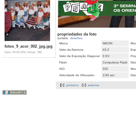
propriedades da foto
sumário
detalhes
Marca
NIKON
Mod
fotos_9_acor_002_jpg.jpg
Valor da Abertura
f/3,3
Esp
Data: 05-04-2011
Visitas: 560
Valor da Exposição Diagonal
0 EV
Pro
Flash
Compulsory Flash
Dis
ISO
320
Mod
Velocidade do Obturador
1/30 sec
Dat
primeiro
anterior