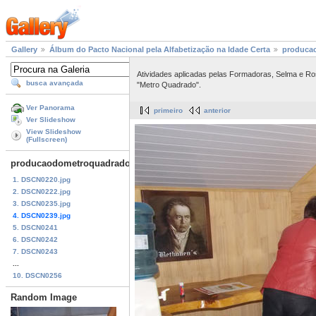
Gallery
Álbum do Pacto Nacional pela Alfabetização na Idade Certa
produca
Atividades aplicadas pelas Formadoras, Selma e R
busca avançada
"Metro Quadrado".
Ver Panorama
primeiro
anterior
Ver Slideshow
View Slideshow
(Fullscreen)
producaodometroquadrado21deagostode2014
1. DSCN0220.jpg
2. DSCN0222.jpg
3. DSCN0235.jpg
4. DSCN0239.jpg
5. DSCN0241
6. DSCN0242
7. DSCN0243
...
10. DSCN0256
Random Image