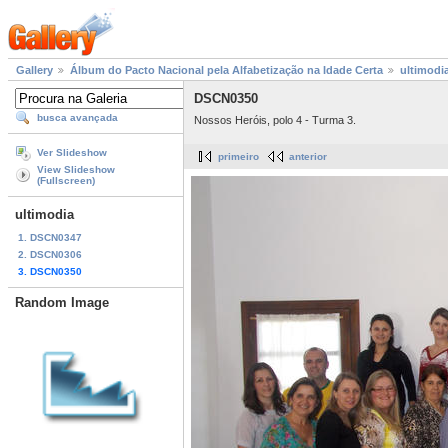
Gallery
Álbum do Pacto Nacional pela Alfabetização na Idade Certa
ultimodi
DSCN0350
busca avançada
Nossos Heróis, polo 4 - Turma 3.
Ver Slideshow
primeiro
anterior
View Slideshow
(Fullscreen)
ultimodia
1. DSCN0347
2. DSCN0306
3. DSCN0350
Random Image