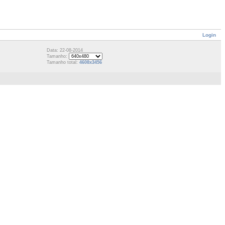
Login
Data: 22-08-2014
Tamanho:
Tamanho total:
4608x3456