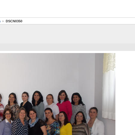
a
DSCN0350