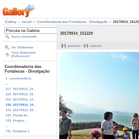
Gallery
secult
Coordenadoria das Fortalezas - Divulgação
20170914_15122
20170914_151229
busca avançada
primeiro
anterior
Ver Slideshow
View Slideshow
(Fullscreen)
Coordenadoria das
Fortalezas - Divulgação
1. coordenadoria
...
117. 20170914_14...
118. 20170914_15...
119. 20170914_14...
120. 20170914_15...
121. 20170912_09...
122. Planta de...
123. Projeto...
...
711. Fortaleza 2